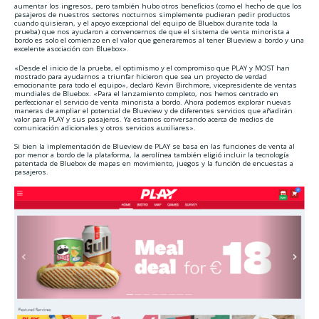
aumentar los ingresos, pero también hubo otros beneficios (como el hecho de que los
pasajeros de nuestros sectores nocturnos simplemente pudieran pedir productos
cuando quisieran, y el apoyo excepcional del equipo de Bluebox durante toda la
prueba) que nos ayudaron a convencernos de que el sistema de venta minorista a
bordo es solo el comienzo en el valor que generaremos al tener Blueview a bordo y una
excelente asociación con Bluebox».
«Desde el inicio de la prueba, el optimismo y el compromiso que PLAY y MOST han
mostrado para ayudarnos a triunfar hicieron que sea un proyecto de verdad
emocionante para todo el equipo», declaró Kevin Birchmore, vicepresidente de ventas
mundiales de Bluebox. «Para el lanzamiento completo, nos hemos centrado en
perfeccionar el servicio de venta minorista a bordo. Ahora podemos explorar nuevas
maneras de ampliar el potencial de Blueview y de diferentes servicios que añadirán
valor para PLAY y sus pasajeros. Ya estamos conversando acerca de medios de
comunicación adicionales y otros servicios auxiliares».
Si bien la implementación de Blueview de PLAY se basa en las funciones de venta al
por menor a bordo de la plataforma, la aerolínea también eligió incluir la tecnología
patentada de Bluebox de mapas en movimiento, juegos y la función de encuestas a
pasajeros.