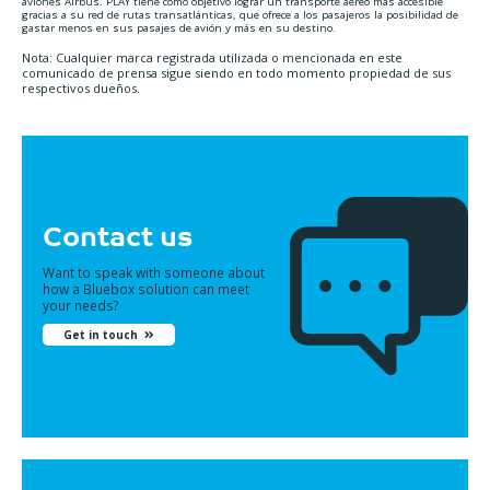
aviones Airbus. PLAY tiene como objetivo lograr un transporte aéreo más accesible
gracias a su red de rutas transatlánticas, que ofrece a los pasajeros la posibilidad de
gastar menos en sus pasajes de avión y más en su destino.
Nota: Cualquier marca registrada utilizada o mencionada en este
comunicado de prensa sigue siendo en todo momento propiedad de sus
respectivos dueños.
Contact us
Want to speak with someone about
how a Bluebox solution can meet
your needs?
Get in touch