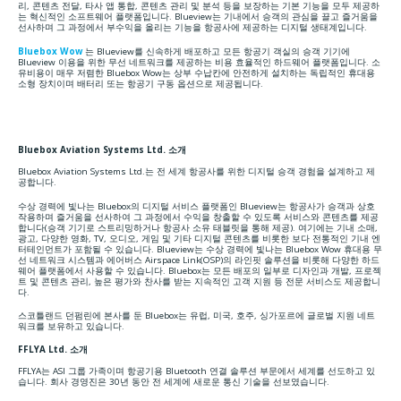
리, 콘텐츠 전달, 타사 앱 통합, 콘텐츠 관리 및 분석 등을 보장하는 기본 기능을 모두 제공하
는 혁신적인 소프트웨어 플랫폼입니다. Blueview는 기내에서 승객의 관심을 끌고 즐거움을
선사하며 그 과정에서 부수익을 올리는 기능을 항공사에 제공하는 디지털 생태계입니다.
Bluebox Wow
는 Blueview를 신속하게 배포하고 모든 항공기 객실의 승객 기기에
Blueview 이용을 위한 무선 네트워크를 제공하는 비용 효율적인 하드웨어 플랫폼입니다. 소
유비용이 매우 저렴한 Bluebox Wow는 상부 수납칸에 안전하게 설치하는 독립적인 휴대용
소형 장치이며 배터리 또는 항공기 구동 옵션으로 제공됩니다.
Bluebox Aviation Systems Ltd. 소개
Bluebox Aviation Systems Ltd.는 전 세계 항공사를 위한 디지털 승객 경험을 설계하고 제
공합니다.
수상 경력에 빛나는 Bluebox의 디지털 서비스 플랫폼인 Blueview는 항공사가 승객과 상호
작용하며 즐거움을 선사하여 그 과정에서 수익을 창출할 수 있도록 서비스와 콘텐츠를 제공
합니다(승객 기기로 스트리밍하거나 항공사 소유 태블릿을 통해 제공). 여기에는 기내 소매,
광고, 다양한 영화, TV, 오디오, 게임 및 기타 디지털 콘텐츠를 비롯한 보다 전통적인 기내 엔
터테인먼트가 포함될 수 있습니다. Blueview는 수상 경력에 빛나는 Bluebox Wow 휴대용 무
선 네트워크 시스템과 에어버스 Airspace Link(OSP)의 라인핏 솔루션을 비롯해 다양한 하드
웨어 플랫폼에서 사용할 수 있습니다. Bluebox는 모든 배포의 일부로 디자인과 개발, 프로젝
트 및 콘텐츠 관리, 높은 평가와 찬사를 받는 지속적인 고객 지원 등 전문 서비스도 제공합니
다.
스코틀랜드 던펌린에 본사를 둔 Bluebox는 유럽, 미국, 호주, 싱가포르에 글로벌 지원 네트
워크를 보유하고 있습니다.
FFLYA Ltd. 소개
FFLYA는 ASI 그룹 가족이며 항공기용 Bluetooth 연결 솔루션 부문에서 세계를 선도하고 있
습니다. 회사 경영진은 30년 동안 전 세계에 새로운 통신 기술을 선보였습니다.