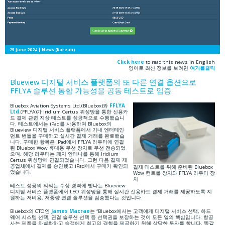
25 June 2024
| News (Korean)
Click here
to read this news in English
영어로 최신 정보를 보려면
여기를클릭
Blueview 디지털 서비스 플랫폼의 또 다른 연결 옵션으로
FFLYA 솔루션 통합 가능성을 공동 테스트로 입증
Bluebox Aviation Systems Ltd.(Bluebox)와
FFLYA
Ltd.
(FFLYA)가 Iridium Certus 위성망을 통한 신용카
드 결제 관련 지상 테스트를 성공적으로 수행했습니
다. 테스트에서는 iPad를 사용하여 Bluebox의
Blueview 디지털 서비스 플랫폼에서 기내 엔터테인
먼트 번들을 구매하고 실시간 결제 거래를 완료했습
니다. 구매한 항목은 iPad에서 FFLYA 라우터에 연결
된 Bluebox Wow 휴대용 무선 장치로 무선 전송되었
으며, 해당 라우터는 패치 안테나를 통해 Iridium
Certus 위성망에 연결되었습니다. 그런 다음 결제 제
공업체에서 결제를 승인했고 iPad에서 구매가 확인되
결제 테스트를 위해 준비된 Bluebox
었습니다.
Wow 컨트롤 장치와 FFLYA 라우터 장
치
테스트 성공의 의의는 수상 경력에 빛나는 Blueview
디지털 서비스 플랫폼에서 LEO 위성망을 통해 실시간 신용카드 결제 거래를 제공하도록 지
원하는 저비용, 저중량 연결 솔루션을 검증했다는 것입니다.
Bluebox의 CTO인
James Macrae
는 “Bluebox에서는 고객에게 디지털 서비스 선택, 하드
웨어 시스템 선택, 연결 솔루션 선택 등 선택권을 보장하는 것이 모든 일의 핵심입니다. 항공
사는 제품을 차별화하고 승객에게 최고의 경험을 제공하기 위해 상당한 투자를 합니다. 똑같