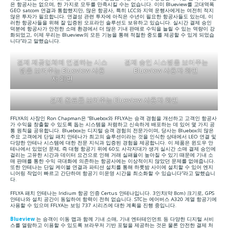
은 항공사는 없으며, 한 가지로 모두를 만족시킬 수는 없습니다. 이미 Blueview를 고대역폭
GEO satcom 연결과 통합했지만, 많은 항공사, 특히 LCC와 지역 운행사에게는 여전히 적지
않은 투자가 필요합니다. 연결성 관련 투자에 아직은 수년이 필요한 항공사들도 있는데, 이
러한 항공사들을 위해 잘 입증된 오프라인 솔루션도 보유하고 있습니다. 실시간 결제 승인
덕분에 항공사가 안전한 소매 환경에서 더 많은 기내 판매로 수익을 늘릴 수 있는 역량이 강
화되었고, 이제 우리는 Blueview의 모든 기능을 통해 적절한 중도를 제공할 수 있게 되었습
니다”라고 말했습니다.
결제 제공업체에 연결하는 시스
결제 승인 시스템을 보여주는
템을 보여주는 Blueview 사용
Blueview 사용자 화면
자 화면
결제 완료를 보여주는 Blueview 사용자 화면
FFLYA의 사장인 Ron Chapman은 “Bluebox와 FFLYA는 승객 경험을 개선하고 고객인 항공사
가 수익을 창출할 수 있도록 돕는 시스템을 저렴하고 신속하게 배포하는 데 있어 몇 가지 공
통 원칙을 공유합니다. Bluebox는 디지털 승객 경험의 전문가이며, 당사는 Bluebox의 많은
주요 고객에게 단일 패치 안테나가 최고의 솔루션이라는 것을 인식한 상태에서 LEO 연결 및
다양한 안테나 시스템에 대한 전문 지식과 입증된 경험을 제공합니다. 이 제품은 윈도우 안
테나에서 있었던 문제, 즉 대형 항공기 위에 60도 사각지대가 생겨 실시간 소매 결제 승인에
걸리는 고유한 시간과 데이터 요건으로 인해 거래 실패율이 높아질 수 있기 때문에 기내 소
매 판매를 통한 수익 극대화에 의존하는 항공사에는 이상적이지 않았던 문제를 없애줍니다.
또한 안테나는 단일 케이블 연결과 파티션 설치를 통해 하룻밤 사이에 설치할 수 있어 엔지
니어링 작업이 빠르고 간단하며 항공기 미운영 시간을 최소화할 수 있습니다”라고 말했습니
다.
FFLYA 패치 안테나는 Iridium 항공 인증 Certus 안테나입니다. 3인치(약 8cm) 크기로, GPS
안테나와 설치 공간이 동일하여 항력이 전혀 없습니다. STC는 에어버스 A320 계열 항공기에
사용할 수 있으며 FFLYA는 보잉 737 시리즈에 대한 계획을 진행 중입니다.
Blueview
는 승객이 이동 맵과 함께 기내 소매, 기내 엔터테인먼트 등 다양한 디지털 서비
스를 열람하고 이용할 수 있도록 브라우저 기반 포털을 제공하는 것은 물론 안전한 결제 처